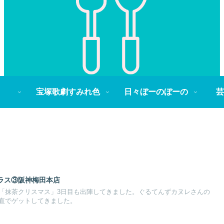
宝塚歌劇すみれ色
日々ぼーのぼーの
芸
ラス③阪神梅田本店
「抹茶クリスマス」3日目も出陣してきました。ぐるてんずカヌレさんの
直でゲットしてきました。