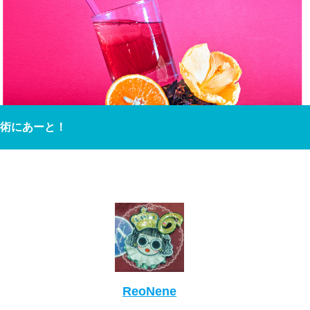
術にあーと！
ReoNene