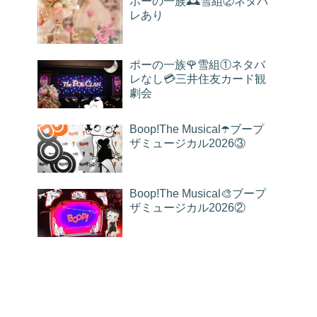
ポーの一族🕰雪組②ネタバ
レあり
ポーの一族🌹雪組①ネタバ
レなし💳三井住友カード観
劇会
Boop!The Musical☂️ブープ
ザミュージカル2026③
Boop!The Musical🎨ブープ
ザミュージカル2026②