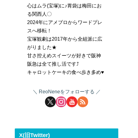
心はムラ(宝塚)に♪胃袋は梅田にお
る関西人〇
2024年にアメブロからワードプレ
スへ移転！
宝塚観劇は2017年から全組派に広
がりました★
甘さ控えめスイーツが好きで阪神
阪急は全て推し活です⤴
キャロットケーキの食べ歩き多め♥
ReoNeneをフォローする
X(旧Twitter)