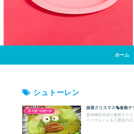
ホーム
シュトーレン
抹茶クリスマス🥯食祭テ
日々ぼーのぼーの
阪神梅田本店の食祭テラス
ベーグルくんを三度目の正