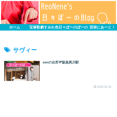
ホーム
宝塚歌劇すみれ色
日々ぼーのぼーの
芸術にあーと！
サヴィー
senの台所🫘阪急夙川駅
日々ぼーのぼーの
2025.02.28