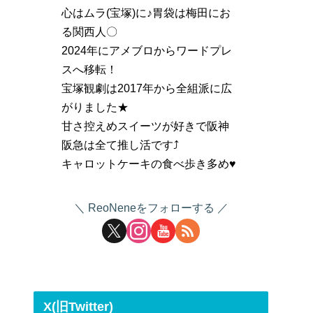
心はムラ(宝塚)に♪胃袋は梅田にお
る関西人〇
2024年にアメブロからワードプレ
スへ移転！
宝塚観劇は2017年から全組派に広
がりました★
甘さ控えめスイーツが好きで阪神
阪急は全て推し活です⤴
キャロットケーキの食べ歩き多め♥
ReoNeneをフォローする
X(旧Twitter)