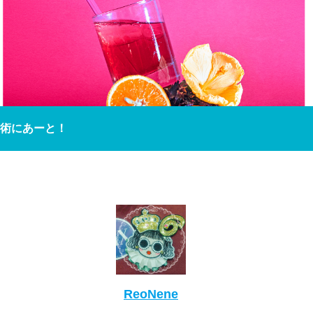
術にあーと！
ReoNene