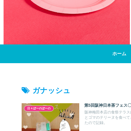
ホーム
ガナッシュ
第5回阪神日本茶フェス
日々ぼーのぼーの
阪神梅田本店の食祭テラス
とゴマのテリーヌを食べて
たので記録。