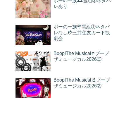
ポーの一族🕰雪組②ネタバ
レあり
ポーの一族🌹雪組①ネタバ
レなし💳三井住友カード観
劇会
Boop!The Musical☂️ブープ
ザミュージカル2026③
Boop!The Musical🎨ブープ
ザミュージカル2026②