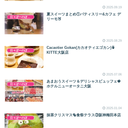
2025.09.19
夏スイーツまとめ①パティスリー&カフェ デ
日々ぼーのぼーの
リーモ🍑
2025.08.29
Cacaotier Gokan(カカオティエゴカン)🍵
日々ぼーのぼーの
KITTE大阪店
2025.07.06
あまおうスイーツ＆デリシャスビュッフェ🍓
日々ぼーのぼーの
ホテルニューオータニ大阪
2025.01.04
抹茶クリスマス🥯食祭テラス③阪神梅田本店
日々ぼーのぼーの