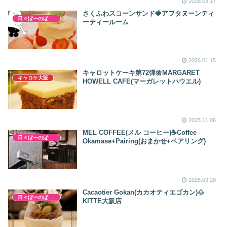
2026.03.17
さくふわスコーンサンド🍓アフタヌーンティ
日々ぼーのぼーの
ーティールーム
2026.01.15
キャロットケーキ第72弾🌼MARGARET
キャロケ大阪
HOWELL CAFE(マーガレットハウエル)
2025.11.06
MEL COFFEE(メル コーヒー)☕Coffee
日々ぼーのぼーの
Okamase+Pairing(おまかせ+ペアリング)
2025.09.28
Cacaotier Gokan(カカオティエゴカン)🌰
日々ぼーのぼーの
KITTE大阪店