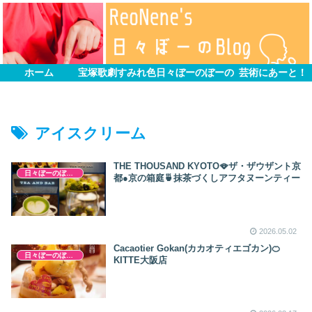
ホーム
宝塚歌劇すみれ色
日々ぼーのぼーの
芸術にあーと！
アイスクリーム
THE THOUSAND KYOTO🪭ザ・ザウザント京
日々ぼーのぼーの
都●京の箱庭🍵抹茶づくしアフタヌーンティー
2026.05.02
Cacaotier Gokan(カカオティエゴカン)🍊
日々ぼーのぼーの
KITTE大阪店