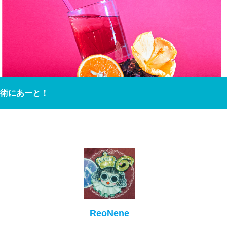
術にあーと！
ReoNene