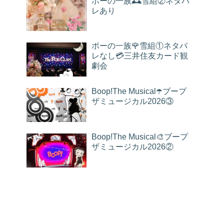
ポーの一族🕰雪組②ネタバ
レあり
ポーの一族🌹雪組①ネタバ
レなし💳三井住友カード観
劇会
Boop!The Musical☂️ブープ
ザミュージカル2026③
Boop!The Musical🎨ブープ
ザミュージカル2026②