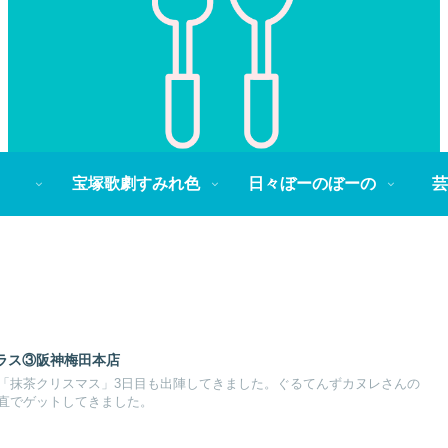
宝塚歌劇すみれ色
日々ぼーのぼーの
芸
ラス③阪神梅田本店
「抹茶クリスマス」3日目も出陣してきました。ぐるてんずカヌレさんの
直でゲットしてきました。