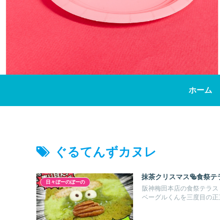
ホーム
ぐるてんずカヌレ
抹茶クリスマス🥯食祭テ
日々ぼーのぼーの
阪神梅田本店の食祭テラス
ベーグルくんを三度目の正