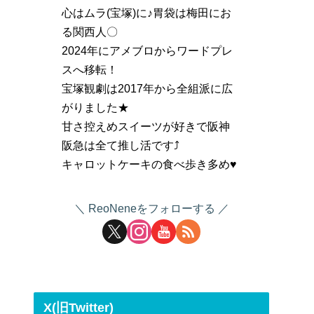
心はムラ(宝塚)に♪胃袋は梅田にお
る関西人〇
2024年にアメブロからワードプレ
スへ移転！
宝塚観劇は2017年から全組派に広
がりました★
甘さ控えめスイーツが好きで阪神
阪急は全て推し活です⤴
キャロットケーキの食べ歩き多め♥
ReoNeneをフォローする
X(旧Twitter)