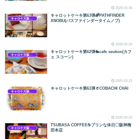
2025.03.30
キャロットケーキ第63弾🌈PATHFINDER
キャロケ大阪梅田
XNOBU(パスファインダータイムノブ)
2025.03.25
キャロットケーキ第62弾🐇cafe seukon(カフ
キャロケ大阪梅田
ェ スコーン)
2025.03.23
キャロットケーキ第61弾🥤COBACHI CHAI
キャロケ大阪梅田
2025.03.22
TSUBASA COFFEE☕プリンな休日〇阪神梅
キャロケ大阪梅田
田本店