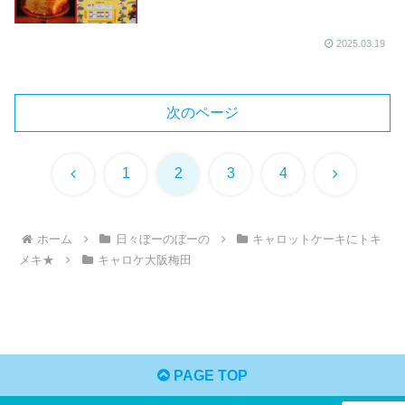
2025.03.19
次のページ
前
次
1
2
3
4
へ
へ
ホーム
日々ぼーのぼーの
キャロットケーキにトキ
メキ★
キャロケ大阪梅田
PAGE TOP