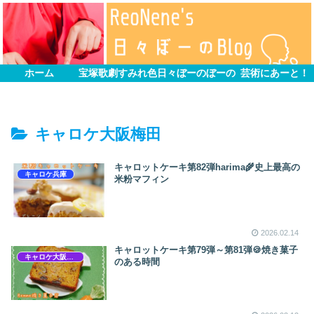
ホーム
宝塚歌劇すみれ色
日々ぼーのぼーの
芸術にあーと！
キャロケ大阪梅田
キャロットケーキ第82弾harima🌾史上最高の
キャロケ兵庫
米粉マフィン
2026.02.14
キャロットケーキ第79弾～第81弾🍪焼き菓子
キャロケ大阪梅田
のある時間