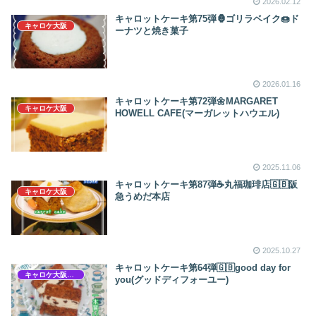
2026.02.12
キャロットケーキ第75弾🦍ゴリラベイク🍩ド
キャロケ大阪
ーナツと焼き菓子
2026.01.16
キャロットケーキ第72弾🌼MARGARET
キャロケ大阪
HOWELL CAFE(マーガレットハウエル)
2025.11.06
キャロットケーキ第87弾☕丸福珈琲店🇬🇧‪阪
キャロケ大阪
急うめだ本店
2025.10.27
キャロットケーキ第64弾🇬🇧good day for
キャロケ大阪梅田
you(グッドディフォーユー)